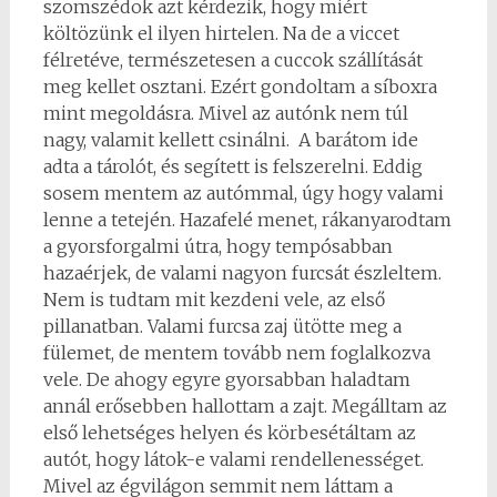
szomszédok azt kérdezik, hogy miért
költözünk el ilyen hirtelen. Na de a viccet
félretéve, természetesen a cuccok szállítását
meg kellet osztani. Ezért gondoltam a síboxra
mint megoldásra. Mivel az autónk nem túl
nagy, valamit kellett csinálni. A barátom ide
adta a tárolót, és segített is felszerelni. Eddig
sosem mentem az autómmal, úgy hogy valami
lenne a tetején. Hazafelé menet, rákanyarodtam
a gyorsforgalmi útra, hogy tempósabban
hazaérjek, de valami nagyon furcsát észleltem.
Nem is tudtam mit kezdeni vele, az első
pillanatban. Valami furcsa zaj ütötte meg a
fülemet, de mentem tovább nem foglalkozva
vele. De ahogy egyre gyorsabban haladtam
annál erősebben hallottam a zajt. Megálltam az
első lehetséges helyen és körbesétáltam az
autót, hogy látok-e valami rendellenességet.
Mivel az égvilágon semmit nem láttam a