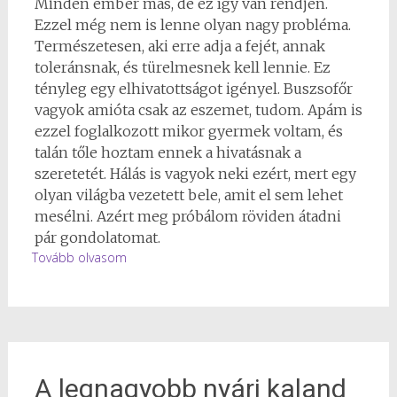
Minden ember más, de ez így van rendjén.
Ezzel még nem is lenne olyan nagy probléma.
Természetesen, aki erre adja a fejét, annak
toleránsnak, és türelmesnek kell lennie. Ez
tényleg egy elhivatottságot igényel. Buszsofőr
vagyok amióta csak az eszemet, tudom. Apám is
ezzel foglalkozott mikor gyermek voltam, és
talán tőle hoztam ennek a hivatásnak a
szeretetét. Hálás is vagyok neki ezért, mert egy
olyan világba vezetett bele, amit el sem lehet
mesélni. Azért meg próbálom röviden átadni
pár gondolatomat.
Tovább olvasom
A legnagyobb nyári kaland