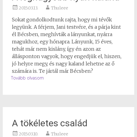
2015.03.13.
Thuleee
Sokat gondolkodtunk rajta, hogy mi tévők
legyünk. A férjem, Jani testvére, és a párja kint
él Bécsben, meghívták a lányunkat, nyárra
magukhoz, egy hónapra. Lányunk, 15 éves,
tehát már nem kislány, így én azon az
állásponton vagyok, hogy engedjük el, hiszen,
jó helyre megy, és nagy kaland lehetne az ő
számára is. Te jártál már Bécsben?
Tovább olvasom
A tökéletes család
2015.03.10.
Thuleee