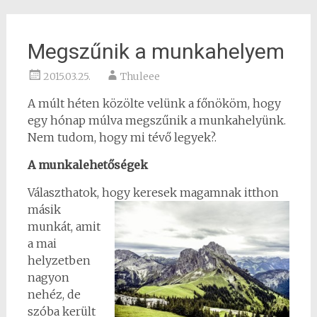
Megszűnik a munkahelyem
2015.03.25.
Thuleee
A múlt héten közölte velünk a főnököm, hogy
egy hónap múlva megszűnik a munkahelyünk.
Nem tudom, hogy mi tévő legyek?.
A munkalehetőségek
Választhatok, hogy keresek magamnak itthon
másik
munkát, amit
a mai
helyzetben
nagyon
nehéz, de
szóba került