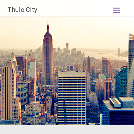
Skip
Thule City
to
content