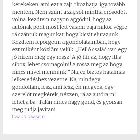
kerekeken, ami ezt a zajt okozhatja, így tovább
mentem. Nem szűnt a zaj, sőt mintha erősödött
volna. kezdtem nagyon aggódni, hogy az
autónak pont most lett valami baja mikor végre
rá szántuk magunkat, hogy kicsit elutazunk.
Kezdtem lepörgetni a gondolataimban, hogy
ezt miként közlöm velük. „Helló család van egy
jó hírem meg egy rossz! A jó hír az, hogy itt a
síbox, lehet csomagolni! A rossz meg az hogy
nincs mivel mennünk!” Na, ez biztos hatalmas
lelkesedéshez vezetne. Na, mindegy
gondoltam, lesz, ami lesz, én megyek, egy
szerelőt megkérek, nézzen, rá az autóra mi
lehet a baj. Talán nincs nagy gond, és gyorsan
meg tudja javítani.
Tovább olvasom