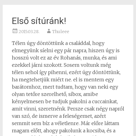
Első sítúránk!
2015.03.28.
Thuleee
Télen úgy döntöttünk a családdal, hogy
elmegyünk síelni egy pár napra, hiszen úgy is
hosszú volt ez az év. Rohanás, munka, és ami
ezekkel járni szokott. Sosem voltunk még
télen sehol így pihenni, ezért úgy döntöttünk,
ha megtehetjük miért ne. el is mentem egy
barátomhoz, mert tudtam, hogy van neki egy
olyan tetőre szerelhető, síbox, amibe
kényelmesen be tudjuk pakolni a cuccainkat,
amit vinni, szeretnénk. Persze csak négy napról
van szó, de ismerve a feleségemet, azért
semmit sem bíz a véletlenre. Már előre láttam
magam előtt, ahogy pakolunk a kocsiba, és a