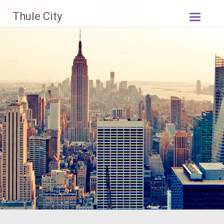
Skip
Thule City
to
content