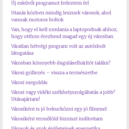
Új esküvői programot fedeztem fel
Utazás közben mindig lesznek városok, ahol
vannak motoros boltok
Van, hogy el kell romlania a laptopodnak ahhoz,
hogy otthon érezhesd magad egy új városban
Váratlan hétvégi program volt az autósbolt
látogatása
Városban könnyebb duguláselhárítót találni?
Városi grillezés – vissza a természetbe
Városi megoldás
Városi vagy vidéki székhelyszolgáltatás a jobb?
Utánajártam!
Városiként is jó bekuckózni egy jó filmmel
Városiként termőföld bizniszt indítottam
Városok és azok épületeinek energetika