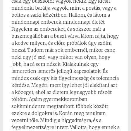
csak egy buszsofőr vagyok nekik. Egy kicsit
mindenki barátja vagyok, mint a postás, vagy a
boltos a sarki közértben. Hallom, és látom a
mindennapi emberek mindennapi életét.
Figyelem az embereket, és sokszor már a
buszmegállóban a buszt várva látom rajta, hogy
a kedve milyen, és előre próbálok úgy szólni
hozzá. Tudom már sok embernél, mikor esne
neki egy jó szó, vagy mikor van olyan, hogy
jobb, ha rá sem nézek. Kialakulnak egy
ismeretlen ismerős jellegű kapcsolatok. És
mindez csak egy kis figyelmesség és tolerancia
kérdése. Megéri, mert így lehet jól alakítani azt
a közeget, ahol az életem legnagyobb részét
töltöm. Apám gyermekkoromban
sokkmindenre megtanított, többek között
ezekre a dolgokra is. Korán meg tanultam
vezetni tőle. Mindig a higgadtságra, és a
fegyelmezettségre intett. Vallotta, hogy ennek a