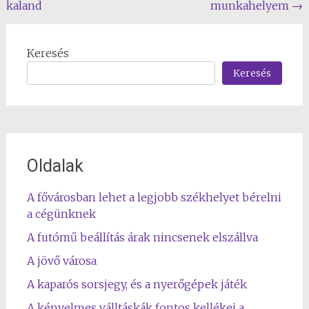
kaland
munkahelyem
→
navigation
Keresés
Keresés
Oldalak
A fővárosban lehet a legjobb székhelyet bérelni
a cégünknek
A futómű beállítás árak nincsenek elszállva
A jövő városa
A kaparós sorsjegy, és a nyerőgépek játék
A kényelmes válltáskák fontos kellékei a