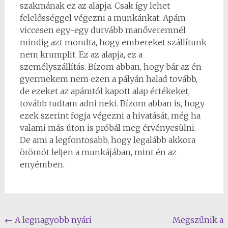
szakmának ez az alapja. Csak így lehet
felelősséggel végezni a munkánkat. Apám
viccesen egy-egy durvább manőveremnél
mindig azt mondta, hogy embereket szállítunk
nem krumplit. Ez az alapja, ez a
személyszállítás. Bízom abban, hogy bár az én
gyermekem nem ezen a pályán halad tovább,
de ezeket az apámtól kapott alap értékeket,
tovább tudtam adni neki. Bízom abban is, hogy
ezek szerint fogja végezni a hivatását, még ha
valami más úton is próbál meg érvényesülni.
De ami a legfontosabb, hogy legalább akkora
örömöt leljen a munkájában, mint én az
enyémben.
Post
←
A legnagyobb nyári
Megszűnik a