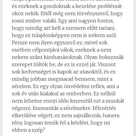
és ezeknek a gondoknak a kezelése problémát
okoz nekik. Ettől még nem törvényszerű, hogy
rossz ember valaki. Egy ami nagyon fontos,
hogy mindig azt kell a szemem előtt tartani,
hogy ez tulajdonképpen nem is nekem szól.
Persze nem ilyen egyszerű ez, mivel sok
esetben célpontjává válok, ezeknek a nem
nekem szánt kirohanásoknak. Olyan bokszzsák
szerepet töltök be, de ez is ezzel jár. Viszont
sok kedvességet is kapok az utasoktól, és ez
mindig jobban megmarad bennem, mint a
sérelem. Ez egy olyan önvédelmi reflex, ami a
sok év után kialakul az emberben. Ez nélkül
nem lehetne ennyi időn keresztül ezt a munkát
végezni. Immunitás a sérelmekre. Félreértés
elkerülése végett, ez nem sajnálkozás, hanem
tény. Jogosan teszik fel a kérdést, hogy mi
ebben a szép?