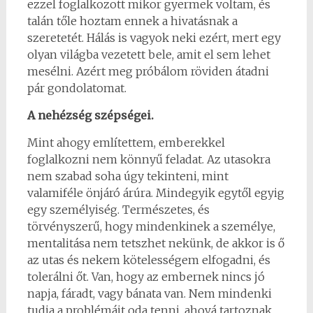
ezzel foglalkozott mikor gyermek voltam, és
talán tőle hoztam ennek a hivatásnak a
szeretetét. Hálás is vagyok neki ezért, mert egy
olyan világba vezetett bele, amit el sem lehet
mesélni. Azért meg próbálom röviden átadni
pár gondolatomat.
A nehézség szépségei.
Mint ahogy említettem, emberekkel
foglalkozni nem könnyű feladat. Az utasokra
nem szabad soha úgy tekinteni, mint
valamiféle önjáró árúra. Mindegyik egytől egyig
egy személyiség. Természetes, és
törvényszerű, hogy mindenkinek a személye,
mentalitása nem tetszhet nekünk, de akkor is ő
az utas és nekem kötelességem elfogadni, és
tolerálni őt. Van, hogy az embernek nincs jó
napja, fáradt, vagy bánata van. Nem mindenki
tudja a problémáit oda tenni, ahová tartoznak,