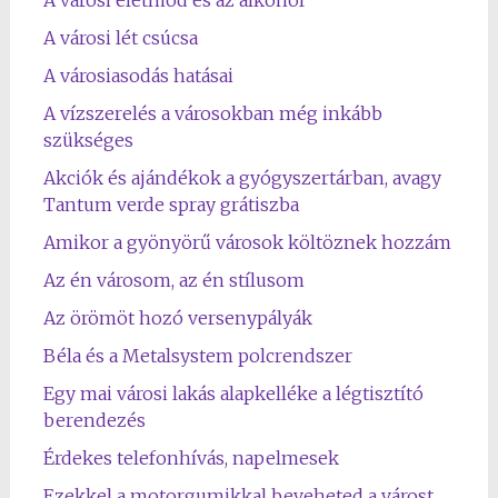
A városi életmód és az alkohol
A városi lét csúcsa
A városiasodás hatásai
A vízszerelés a városokban még inkább
szükséges
Akciók és ajándékok a gyógyszertárban, avagy
Tantum verde spray grátiszba
Amikor a gyönyörű városok költöznek hozzám
Az én városom, az én stílusom
Az örömöt hozó versenypályák
Béla és a Metalsystem polcrendszer
Egy mai városi lakás alapkelléke a légtisztító
berendezés
Érdekes telefonhívás, napelmesek
Ezekkel a motorgumikkal beveheted a várost