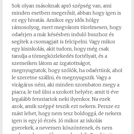
Sok olyan másoknak apró szépség van, ami
minden esetben megerősít, abban hogy igen is
ez egy hivatás. Amikor egy idős hölgy
rámosolyog, mert megvárom türelmesen, hogy
odaérjen a már késésben induló buszhoz és
segítek a csomagjait is felcipelni. Vagy mikor
egy kisiskolás, akit tudom, hogy még csak
tanulja a tömegközlekedés fortélyait, és a
szemeiken látom az izgatottságot,
megnyugtatok, hogy szólók, ha odaértünk, ahol
le szeretne szállni, és megnyugszik. Vagy a
virágárus néni, aki minden szombaton megy a
piacra, le tud ülni a szokott helyére, amit ti éve
legalább fenntartok neki ilyenkor. Na ezek
azok, amik széppé teszik ezt nekem. Persze ez
mást lehet, hogy nem tesz boldoggá, de nekem
igen is egy jó érzés. Jó mikor az iskolás
gyerekek, a nevemen köszöntenek, és nem