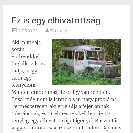
Ez is egy elhivatottság.
2015.03.23.
Thuleee
Aki munkája
során,
emberekkel
foglalkozik, az
tudja, hogy
nem egy
leányálom.
Minden ember más, de ez így van rendjén.
Ezzel még nem is lenne olyan nagy probléma.
Természetesen, aki erre adja a fejét, annak
toleránsnak, és türelmesnek kell lennie. Ez
tényleg egy elhivatottságot igényel. Buszsofőr
vagyok amióta csak az eszemet, tudom. Apám is