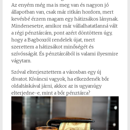
Az enyém még ma is meg van és nagyon jó
állapotban van, csak már ritkán hordom, mert
kevésbé érzem magam egy hátizsákos lánynak.
Mindenesetre, amikor már vállalhatatlanná vált
a régi pénztárcám, pont azért döntöttem úgy,
hogy a Bagboxról rendelek újat, mert
szerettem a hátizsákot minőségét és
szívósságát. És pénztárcából is valami ilyesmire
vágytam.
Szóval elterjesztettem a városban egy új
divatot. Kíváncsi vagyok, ha elkezdenék bőr
oldaltáskával járni, akkor az is ugyanúgy
elterjedne-e, mint a bőr pénztárca?