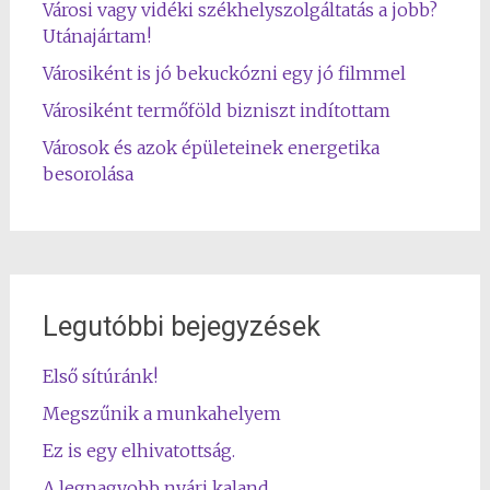
Városi vagy vidéki székhelyszolgáltatás a jobb?
Utánajártam!
Városiként is jó bekuckózni egy jó filmmel
Városiként termőföld bizniszt indítottam
Városok és azok épületeinek energetika
besorolása
Legutóbbi bejegyzések
Első sítúránk!
Megszűnik a munkahelyem
Ez is egy elhivatottság.
A legnagyobb nyári kaland