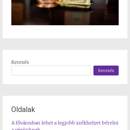
Keresés
Keresés
Oldalak
A fővárosban lehet a legjobb székhelyet bérelni
a cégünknek