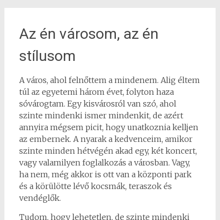
Az én városom, az én
stílusom
A város, ahol felnőttem a mindenem. Alig éltem
túl az egyetemi három évet, folyton haza
sóvárogtam. Egy kisvárosról van szó, ahol
szinte mindenki ismer mindenkit, de azért
annyira mégsem picit, hogy unatkoznia kelljen
az embernek. A nyarak a kedvenceim, amikor
szinte minden hétvégén akad egy, két koncert,
vagy valamilyen foglalkozás a városban. Vagy,
ha nem, még akkor is ott van a központi park
és a körülötte lévő kocsmák, teraszok és
vendéglők.
Tudom, hogy lehetetlen, de szinte mindenki