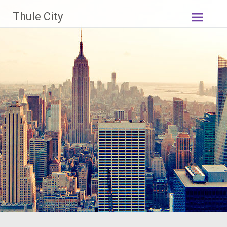
Skip
Thule City
to
content