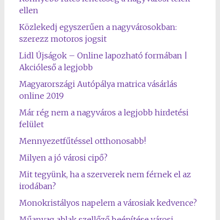
ellen
Közlekedj egyszerűen a nagyvárosokban:
szerezz motoros jogsit
Lidl Újságok – Online lapozható formában |
Akcióleső a legjobb
Magyarországi Autópálya matrica vásárlás
online 2019
Már rég nem a nagyváros a legjobb hirdetési
felület
Mennyezetfűtéssel otthonosabb!
Milyen a jó városi cipő?
Mit tegyünk, ha a szerverek nem férnek el az
irodában?
Monokristályos napelem a városiak kedvence?
Műanyag ablak szellőző beépítése városi