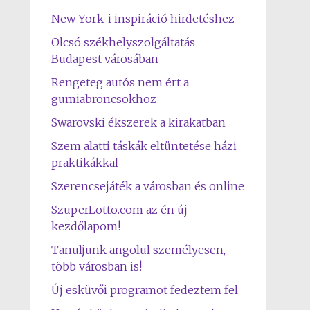
New York-i inspiráció hirdetéshez
Olcsó székhelyszolgáltatás
Budapest városában
Rengeteg autós nem ért a
gumiabroncsokhoz
Swarovski ékszerek a kirakatban
Szem alatti táskák eltüntetése házi
praktikákkal
Szerencsejáték a városban és online
SzuperLotto.com az én új
kezdőlapom!
Tanuljunk angolul személyesen,
több városban is!
Új esküvői programot fedeztem fel