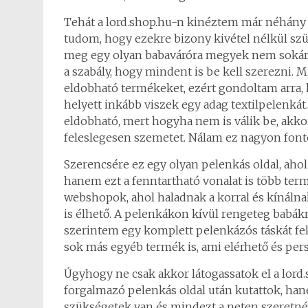
Tehát a lord.shop.hu-n kinéztem már néhány j
tudom, hogy ezekre bizony kivétel nélkül s
meg egy olyan babaváróra megyek nem sokára, 
a szabály, hogy mindent is be kell szerezni.
eldobható termékeket, ezért gondoltam arra, 
helyett inkább viszek egy adag textilpelenkát
eldobható, mert hogyha nem is válik be, akko
feleslegesen szemetet. Nálam ez nagyon fon
Szerencsére ez egy olyan pelenkás oldal, aho
hanem ezt a fenntartható vonalat is több te
webshopok, ahol haladnak a korral és kínálna
is élhető. A pelenkákon kívül rengeteg babák
szerintem egy komplett pelenkázós táskát fel
sok más egyéb termék is, ami elérhető és per
Úgyhogy ne csak akkor látogassatok el a lord
forgalmazó pelenkás oldal után kutattok, ha
szükségetek van és mindezt a neten szeretnét