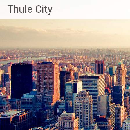
Skip
Thule City
to
content