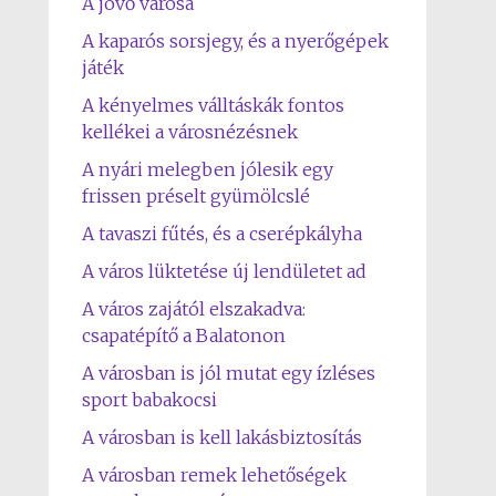
A jövő városa
A kaparós sorsjegy, és a nyerőgépek
játék
A kényelmes válltáskák fontos
kellékei a városnézésnek
A nyári melegben jólesik egy
frissen préselt gyümölcslé
A tavaszi fűtés, és a cserépkályha
A város lüktetése új lendületet ad
A város zajától elszakadva:
csapatépítő a Balatonon
A városban is jól mutat egy ízléses
sport babakocsi
A városban is kell lakásbiztosítás
A városban remek lehetőségek