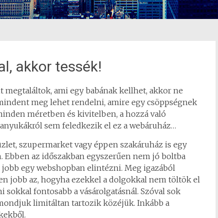
al, akkor tessék!
t megtaláltok, ami egy babának kellhet, akkor ne
 mindent meg lehet rendelni, amire egy csöppségnek
minden méretben és kivitelben, a hozzá való
z anyukákról sem feledkezik el ez a webáruház…
 üzlet, szupermarket vagy éppen szakáruház is egy
n. Ebben az időszakban egyszerűen nem jó boltba
l jobb egy webshopban elintézni. Meg igazából
n jobb az, hogyha ezekkel a dolgokkal nem töltök el
mi sokkal fontosabb a vásárolgatásnál. Szóval sok
mondjuk limitáltan tartozik közéjük. Inkább a
kekből.