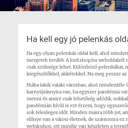
Ha kell egy jó pelenkás old
Ha egy olyan pelenkás oldal kell, ahol minden
menjetek tovább. A lord.shop.hu weboldalról
csak szüksége lehet. Különböző pelenkákat, 
kiegészítőkkel, alátétekkel. Na meg persze a
Hiába lakik valaki városban, ahol mindenféle
karnyújtásnyira van, ha egyszer pandémia va
menni és amire csak lehetőség adódik, sokka
pandémián kívül is ezt érzem, hogy egyszerűe
sok felesleges időt. Minden másra több jut, a
előnye van a városi életnek, de számomra ez 
webáruhoz, ott mindig van készleten a termé