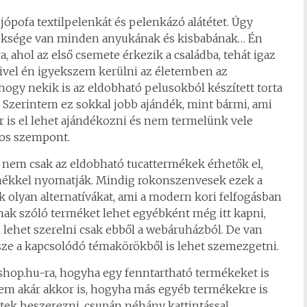
ópofa textilpelenkát és pelenkázó alátétet. Úgy
züksége van minden anyukának és kisbabának… Én
ahol az első csemete érkezik a családba, tehát igaz
 Mivel én igyekszem kerülni az életemben az
hogy nekik is az eldobható pelusokból készített torta
. Szerintem ez sokkal jobb ajándék, mint bármi, ami
r is el lehet ajándékozni és nem termelünk vele
tos szempont.
l nem csak az eldobható tucattermékek érhetők el,
rmékkel nyomatják. Mindig rokonszenvesek ezek a
k olyan alternatívákat, ami a modern kori felfogásban
nak szóló terméket lehet egyébként még itt kapni,
 lehet szerelni csak ebből a webáruházból. De van
sze a kapcsolódó témakörökből is lehet szemezgetni.
.shop.hu-ra, hogyha egy fenntartható termékeket is
nem akár akkor is, hogyha más egyéb termékekre is
ek beszerezni, csupán néhány kattintással.