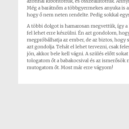
azonnal kibontottuk, és összeállítottuk. Anny
Még a barátnőm a többgyermekes anyuka is azt 
hogy ő nem neten rendelte. Pedig sokkal egy
A többi dolgot is hamarosan megvettük, így a
fel lehet erre készülni. Én azt gondolom, hogy
megpróbálhatja az ember, de az biztos, hogy
azt gondolja. Tehát el lehet tervezni, csak fel
jön, akkor bele kell vágni. A szülés előtt so
tologatom őt a babakocsival és az ismerősök
mutogatom őt. Most már erre vágyom!