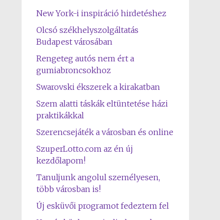
New York-i inspiráció hirdetéshez
Olcsó székhelyszolgáltatás
Budapest városában
Rengeteg autós nem ért a
gumiabroncsokhoz
Swarovski ékszerek a kirakatban
Szem alatti táskák eltüntetése házi
praktikákkal
Szerencsejáték a városban és online
SzuperLotto.com az én új
kezdőlapom!
Tanuljunk angolul személyesen,
több városban is!
Új esküvői programot fedeztem fel