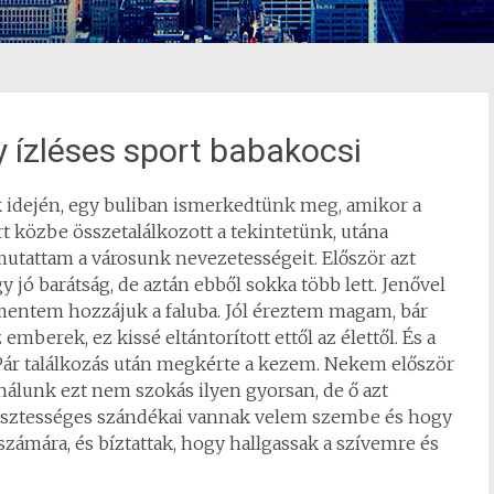
y ízléses sport babakocsi
ak idején, egy buliban ismerkedtünk meg, amikor a
ert közbe összetalálkozott a tekintetünk, utána
utattam a városunk nevezetességeit. Először azt
y jó barátság, de aztán ebből sokka több lett. Jenővel
mentem hozzájuk a faluba. Jól éreztem magam, bár
mberek, ez kissé eltántorított ettől az élettől. És a
ár találkozás után megkérte a kezem. Nekem először
t nálunk ezt nem szokás ilyen gyorsan, de ő azt
tisztességes szándékai vannak velem szembe és hogy
számára, és bíztattak, hogy hallgassak a szívemre és