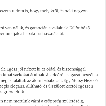
sszem tudom is, hogy melyikről, és neki nagyon
i van náluk, és garanciát is vállalnak. Különböző
 bemutatják a babakocsi használatát.
t. Egész jól nézett ki az oldal, és biztonsággal
 kínai vackokat árulnak. A videóról is igazat beszélt a
 meg is találtuk az álom babakocsit. Egy Mutsy Nexo. 6
 mégis elegáns. Állítható, és újszülött kortól egészen
 megrendeltük.
n nem mertünk várni a csöppség születéséig,