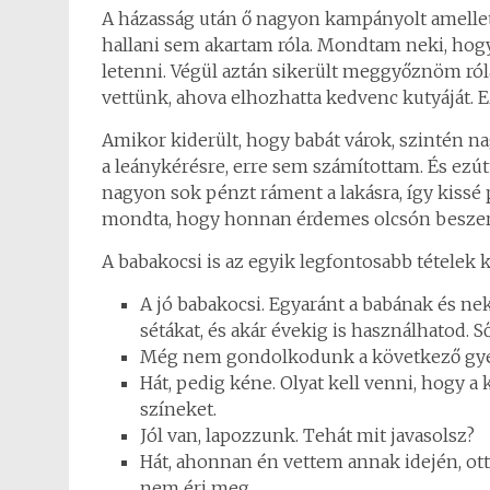
A házasság után ő nagyon kampányolt amellett
hallani sem akartam róla. Mondtam neki, hogy
letenni. Végül aztán sikerült meggyőznöm ról
vettünk, ahova elhozhatta kedvenc kutyáját. Ez
Amikor kiderült, hogy babát várok, szintén n
a leánykérésre, erre sem számítottam. És ezút
nagyon sok pénzt ráment a lakásra, így kiss
mondta, hogy honnan érdemes olcsón beszer
A babakocsi is az egyik legfontosabb tételek k
A jó babakocsi. Egyaránt a babának és ne
sétákat, és akár évekig is használhatod. S
Még nem gondolkodunk a következő gyer
Hát, pedig kéne. Olyat kell venni, hogy a
színeket.
Jól van, lapozzunk. Tehát mit javasolsz?
Hát, ahonnan én vettem annak idején, ott
nem éri meg.