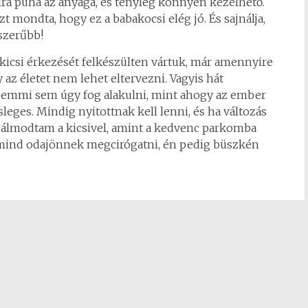
ira puha az anyaga, és tényleg könnyen kezelhető.
mondta, hogy ez a babakocsi elég jó. És sajnálja,
szerűbb!
 kicsi érkezését felkészülten vártuk, már amennyire
 az életet nem lehet eltervezni. Vagyis hát
 semmi sem úgy fog alakulni, mint ahogy az ember
esleges. Mindig nyitottnak kell lenni, és ha változás
kat álmodtam a kicsivel, amint a kedvenc parkomba
 mind odajönnek megcirógatni, én pedig büszkén