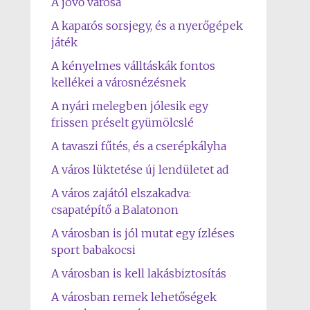
A jövő városa
A kaparós sorsjegy, és a nyerőgépek
játék
A kényelmes válltáskák fontos
kellékei a városnézésnek
A nyári melegben jólesik egy
frissen préselt gyümölcslé
A tavaszi fűtés, és a cserépkályha
A város lüktetése új lendületet ad
A város zajától elszakadva:
csapatépítő a Balatonon
A városban is jól mutat egy ízléses
sport babakocsi
A városban is kell lakásbiztosítás
A városban remek lehetőségek