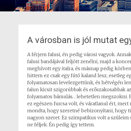
A városban is jól mutat eg
A férjem falusi, én pedig városi vagyok. Ann
falusi bandájával feljött zenélni, majd a konc
meghívott egy italra, és másnap pedig körbem
hittem ez csak egy fútó kaland lesz, esetleg eg
folyamatosan levelezgettünk, és hétvégén le
falun kicsit szigorúbbak és erőszakosabbak az e
folyamatos bámulás… lehetetlen megszokni. P
ez egészen furcsa volt, és váratlanul ért, mer
mondta, hogy szeretné bebizonyítani, hogy 
nagyon szeret. Ez szimpatikus volt a szüleim 
ne féljek. Én pedig így tettem.