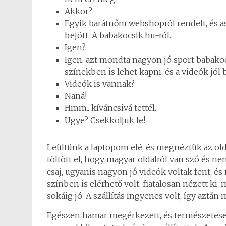
Akkor?
Egyik barátnőm webshopról rendelt, és a
bejött. A babakocsik.hu-ról.
Igen?
Igen, azt mondta nagyon jó sport babakocs
színekben is lehet kapni, és a videók jól
Videók is vannak?
Naná!
Hmm.. kíváncsivá tettél.
Ugye? Csekkoljuk le!
Leültünk a laptopom elé, és megnéztük az oldal
töltött el, hogy magyar oldalról van szó és nem
csaj, ugyanis nagyon jó videók voltak fent, és
színben is elérhető volt, fiatalosan nézett ki,
sokáig jó. A szállítás ingyenes volt, így aztán
Egészen hamar megérkezett, és természetese