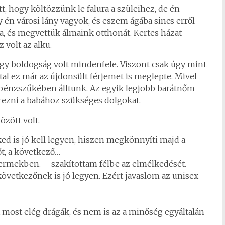
, hogy költözzünk le falura a szüleihez, de én
 én városi lány vagyok, és eszem ágába sincs erről
a, és megvettük álmaink otthonát. Kertes házat
 volt az alku.
agy boldogság volt mindenfele. Viszont csak úgy mint
tal ez már az újdonsült férjemet is meglepte. Mivel
é pénzszűkében álltunk. Az egyik legjobb barátnőm
ezni a babához szükséges dolgokat.
özött volt.
ked is jó kell legyen, hiszen megkönnyíti majd a
őt, a következő…
mekben. – szakítottam félbe az elmélkedését.
 következőnek is jó legyen. Ezért javaslom az unisex
 most elég drágák, és nem is az a minőség egyáltalán