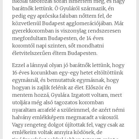
iskolai táborozás során ismertem meg, és nagy
barátnők lettünk. Ö Gyuláról származik, én
pedig egy aprócska faluban nőttem fel, de
közvetlenül Budapest agglomerációjában. Már
gyerekkoromban is viszonylag rendszeresen
megfordultam Budapesten, de 14 éves
koromtól napi szinten, sőt mondhatni
életvitelszerűen éltem Budapesten.
Ezzel a lánnyal olyan jó barátnők lettünk, hogy
16 éves korunkban egy-egy hetet eltöltöttünk
egymásnál, és bemutattuk egymásnak, hogy
hogyan is zajlik felénk az élet. Először én
mentem hozzá, Gyulára. Izgatott voltam, mert
utoljára még alsó tagozatos koromban
nyaraltam arrafelé a szüleimmel, de azért némi
halvány emlékképem megmaradt a városról.
Vagy rengeteg dolgot újítottak fel, vagy csak az
emlékeim voltak annyira ködösek, de