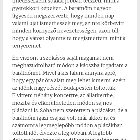
tinédzserként sokkal jobban tetszett, mint a
gyerekkori képeken. A barátnőm nagyon
ügyesen megszervezte, hogy minden nap
valami újat ismerhessek meg, szinte körbevitt
minden környező nevezetességen, azon túl,
hogy a várost olyannyira megismertem, mint a
tenyeremet.
Én viszont a szokásos saját magamat nem
meghazudtolható módon a káoszba fogadtam a
barátnőmet. Mivel a kis falum annyira apró,
hogy egy pár óra alatt meg lehet ismerni, ezért
az időnk nagy részét Budapesten töltöttük.
Elvittem néhány koncertre, az állatkertbe,
moziba és elkerülhetetlen módon sajnos
plázázni is. Soha nem szerettem a plázákat, de a
barátnőm igazi csajszi volt már akkor is, és
számomra legmeglepőbb módon a plázákban
töltött időt élvezte a legjobban. A legtöbb