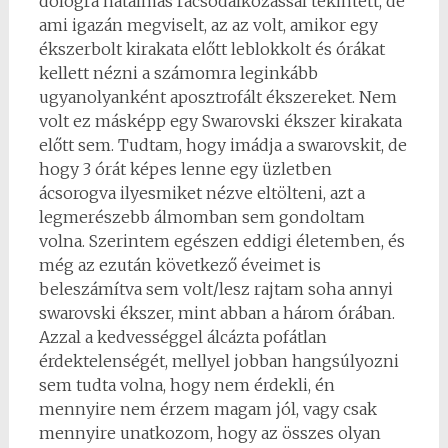
dologra hatalmas rácsodálkozással tekintett, de
ami igazán megviselt, az az volt, amikor egy
ékszerbolt kirakata előtt leblokkolt és órákat
kellett nézni a számomra leginkább
ugyanolyanként aposztrofált ékszereket. Nem
volt ez másképp egy Swarovski ékszer kirakata
előtt sem. Tudtam, hogy imádja a swarovskit, de
hogy 3 órát képes lenne egy üzletben
ácsorogva ilyesmiket nézve eltölteni, azt a
legmerészebb álmomban sem gondoltam
volna. Szerintem egészen eddigi életemben, és
még az ezután következő éveimet is
beleszámítva sem volt/lesz rajtam soha annyi
swarovski ékszer, mint abban a három órában.
Azzal a kedvességgel álcázta pofátlan
érdektelenségét, mellyel jobban hangsúlyozni
sem tudta volna, hogy nem érdekli, én
mennyire nem érzem magam jól, vagy csak
mennyire unatkozom, hogy az összes olyan