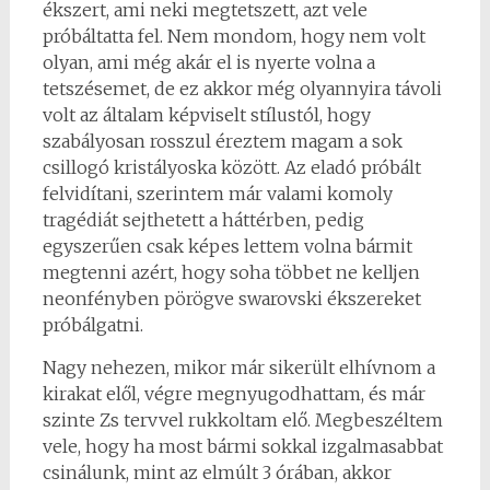
ékszert, ami neki megtetszett, azt vele
próbáltatta fel. Nem mondom, hogy nem volt
olyan, ami még akár el is nyerte volna a
tetszésemet, de ez akkor még olyannyira távoli
volt az általam képviselt stílustól, hogy
szabályosan rosszul éreztem magam a sok
csillogó kristályoska között. Az eladó próbált
felvidítani, szerintem már valami komoly
tragédiát sejthetett a háttérben, pedig
egyszerűen csak képes lettem volna bármit
megtenni azért, hogy soha többet ne kelljen
neonfényben pörögve swarovski ékszereket
próbálgatni.
Nagy nehezen, mikor már sikerült elhívnom a
kirakat elől, végre megnyugodhattam, és már
szinte Zs tervvel rukkoltam elő. Megbeszéltem
vele, hogy ha most bármi sokkal izgalmasabbat
csinálunk, mint az elmúlt 3 órában, akkor