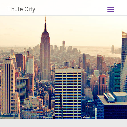
Skip
Thule City
to
content