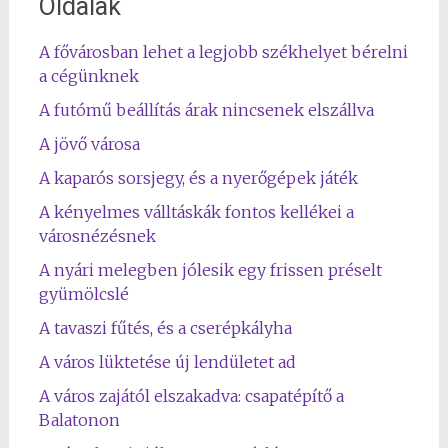
Oldalak
A fővárosban lehet a legjobb székhelyet bérelni
a cégünknek
A futómű beállítás árak nincsenek elszállva
A jövő városa
A kaparós sorsjegy, és a nyerőgépek játék
A kényelmes válltáskák fontos kellékei a
városnézésnek
A nyári melegben jólesik egy frissen préselt
gyümölcslé
A tavaszi fűtés, és a cserépkályha
A város lüktetése új lendületet ad
A város zajától elszakadva: csapatépítő a
Balatonon