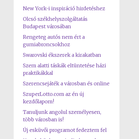
New York-i inspiráció hirdetéshez
Olcsó székhelyszolgáltatás
Budapest városában
Rengeteg autós nem ért a
gumiabroncsokhoz
Swarovski ékszerek a kirakatban
Szem alatti táskák eltüntetése házi
praktikákkal
Szerencsejáték a városban és online
SzuperLotto.com az én új
kezdőlapom!
Tanuljunk angolul személyesen,
több városban is!
Új esküvői programot fedeztem fel