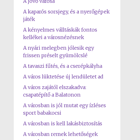
A jövő városa
A kaparós sorsjegy, és a nyerőgépek
játék
A kényelmes válltáskák fontos
kellékei a városnézésnek
A nyári melegben jólesik egy
frissen préselt gyümölcslé
A tavaszi fűtés, és a cserépkályha
A város lüktetése új lendületet ad
A város zajától elszakadva:
csapatépítő a Balatonon
A városban is jól mutat egy ízléses
sport babakocsi
A városban is kell lakásbiztosítás
A városban remek lehetőségek