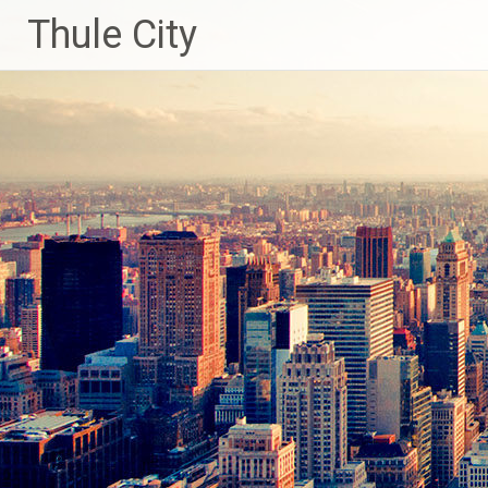
Skip
Thule City
to
content