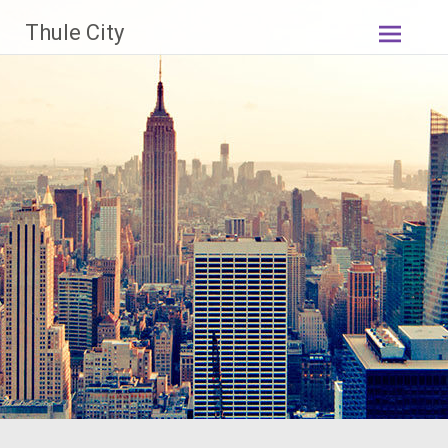
Skip
Thule City
to
content