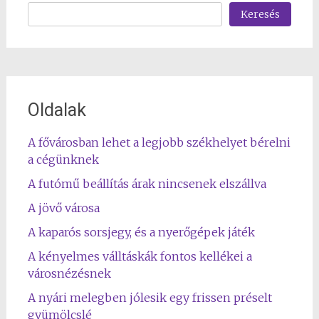
Keresés
Oldalak
A fővárosban lehet a legjobb székhelyet bérelni
a cégünknek
A futómű beállítás árak nincsenek elszállva
A jövő városa
A kaparós sorsjegy, és a nyerőgépek játék
A kényelmes válltáskák fontos kellékei a
városnézésnek
A nyári melegben jólesik egy frissen préselt
gyümölcslé