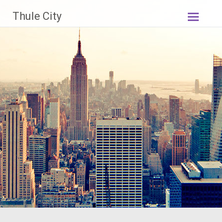
Skip
Thule City
to
content